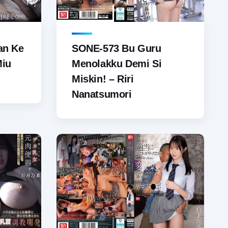
an Ke
SONE-573 Bu Guru
iu
Menolakku Demi Si
Miskin! – Riri
Nanatsumori