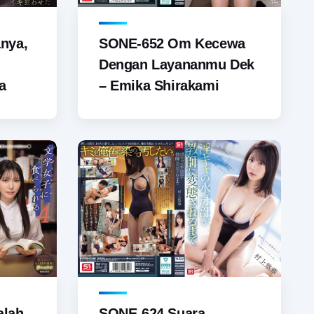
nya,
SONE-652 Om Kecewa
Dengan Layananmu Dek
a
– Emika Shirakami
alah
SONE-624 Suara