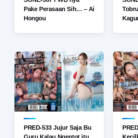
Pake Perasaan Sih… – Ai
Tobr
Hongou
Kagu
PRED-533 Jujur Saja Bu
PRED
Guru Kalau Ngentot itu
Kecil