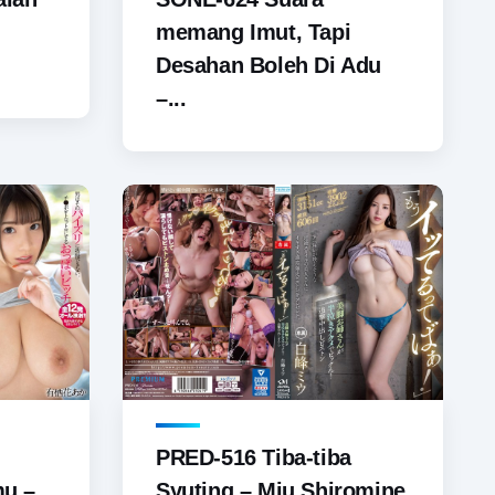
memang Imut, Tapi
Desahan Boleh Di Adu
–...
PRED-516 Tiba-tiba
mu –
Syuting – Miu Shiromine