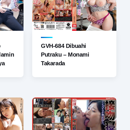
GVH-684 Dibuahi
b
Putraku – Monami
lamin
Takarada
ya