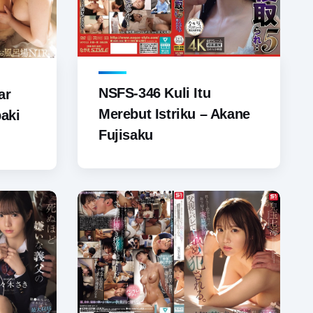
NSFS-346 Kuli Itu
ar
Merebut Istriku – Akane
aki
Fujisaku