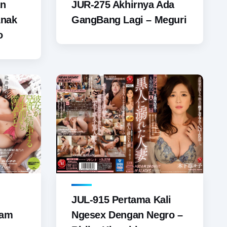
an
JUR-275 Akhirnya Ada
Anak
GangBang Lagi – Meguri
o
JUL-915 Pertama Kali
lam
Ngesex Dengan Negro –