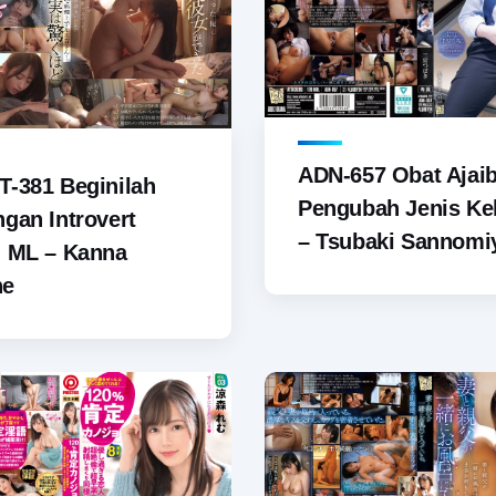
ADN-657 Obat Ajai
-381 Beginilah
Pengubah Jenis Ke
gan Introvert
– Tsubaki Sannomi
u ML – Kanna
ne