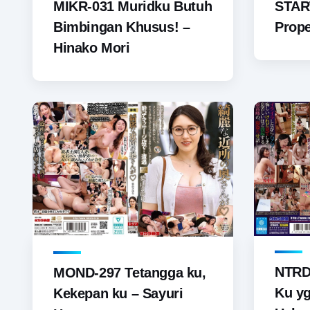
STAR
MIKR-031 Muridku Butuh
Prope
Bimbingan Khusus! –
Hinako Mori
NTRD
MOND-297 Tetangga ku,
Ku yg
Kekepan ku – Sayuri