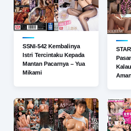
SSNI-542 Kembalinya
START
Istri Tercintaku Kepada
Pasan
Mantan Pacarnya – Yua
Kala
Mikami
Ama