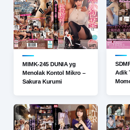
SDMF-
MIMK-245 DUNIA yg
Adik 
Menolak Kontol Mikro –
Momo
Sakura Kurumi