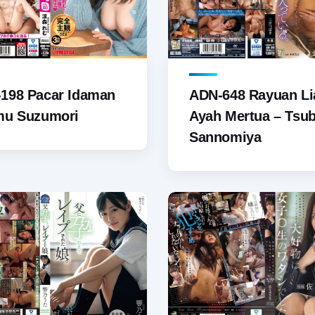
ADN-648 Rayuan Li
198 Pacar Idaman
Ayah Mertua – Tsub
mu Suzumori
Sannomiya