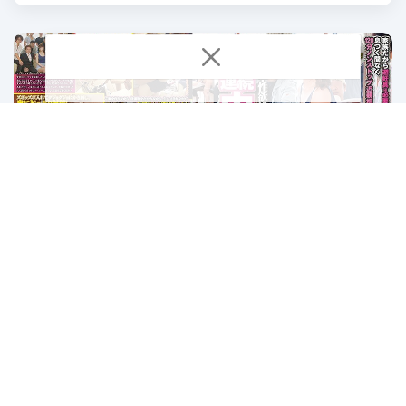
SDDE-511 Kesibukan Di Pagi Hari – Aki
Sasaki