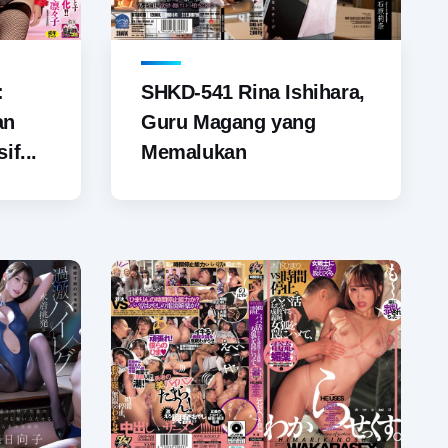
SHKD-541 Rina Ishihara,
:
Guru Magang yang
an
Memalukan
if...