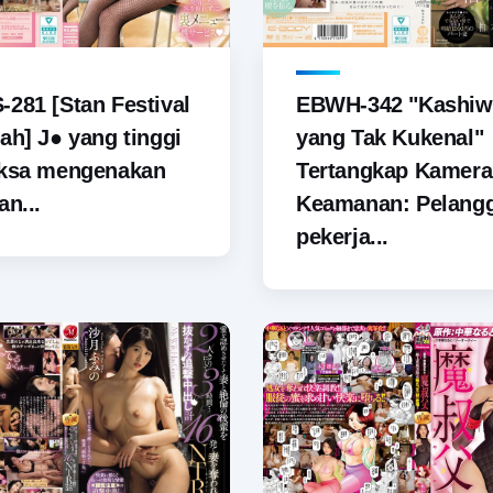
281 [Stan Festival
EBWH-342 "Kashiw
ah] J● yang tinggi
yang Tak Kukenal"
aksa mengenakan
Tertangkap Kamera
an...
Keamanan: Pelang
pekerja...