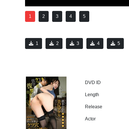
1
2
3
4
5
1
2
3
4
5
DVD ID
Length
Release
Actor