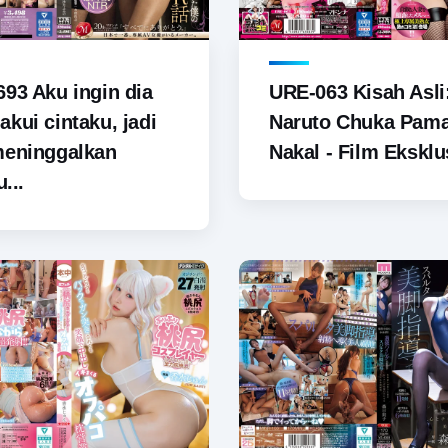
93 Aku ingin dia
URE-063 Kisah Asli
kui cintaku, jadi
Naruto Chuka Pam
meninggalkan
Nakal - Film Eksklus
u...