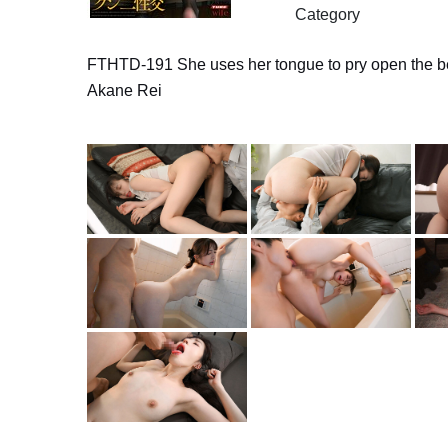
Category
FTHTD-191 She uses her tongue to pry open the bea
Akane Rei