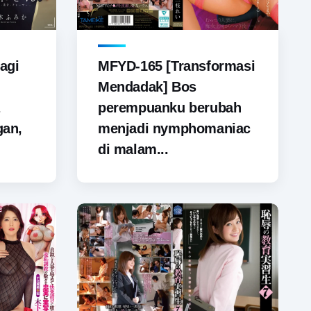
agi
MFYD-165 [Transformasi
Mendadak] Bos
perempuanku berubah
gan,
menjadi nymphomaniac
di malam...