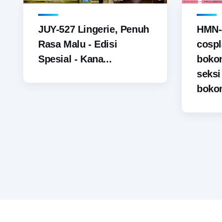
JUY-527 Lingerie, Penuh
HMN-
Rasa Malu - Edisi
cospl
Spesial - Kana...
boko
seks
bokon