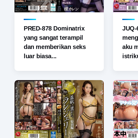
PRED-878 Dominatrix
JUQ-6
yang sangat terampil
menga
dan memberikan seks
aku 
luar biasa...
istrik