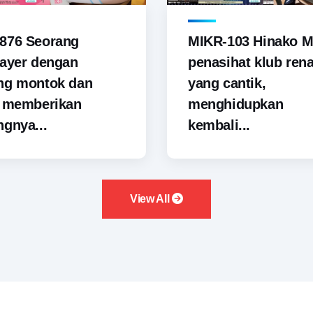
876 Seorang
MIKR-103 Hinako M
ayer dengan
penasihat klub ren
ng montok dan
yang cantik,
i memberikan
menghidupkan
gnya...
kembali...
View All