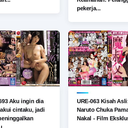
pekerja...
93 Aku ingin dia
URE-063 Kisah Asli
kui cintaku, jadi
Naruto Chuka Pam
meninggalkan
Nakal - Film Eksklus
u...