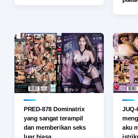
PRED-878 Dominatrix
JUQ-6
yang sangat terampil
menga
dan memberikan seks
aku 
luar biasa...
istrik