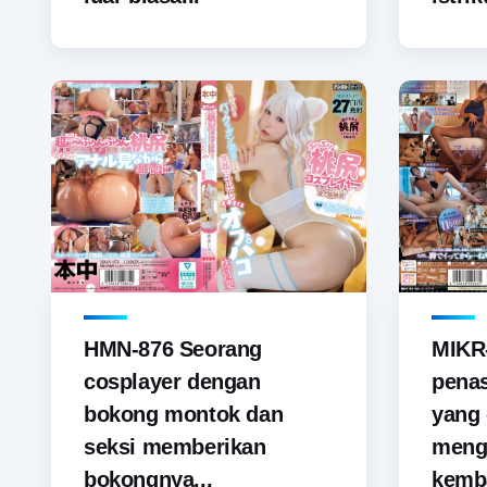
HMN-876 Seorang
MIKR-
cosplayer dengan
penas
bokong montok dan
yang 
seksi memberikan
meng
bokongnya...
kemba