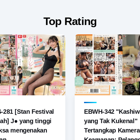
Top Rating
281 [Stan Festival
EBWH-342 "Kashiw
ah] J● yang tinggi
yang Tak Kukenal"
aksa mengenakan
Tertangkap Kamera
an...
Keamanan: Pelang