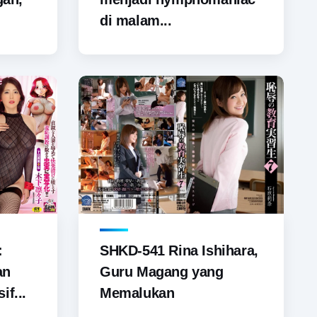
di malam...
SHKD-541 Rina Ishihara,
:
Guru Magang yang
an
Memalukan
if...