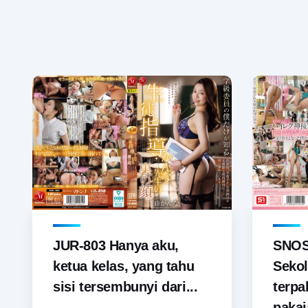
JUR-803 Hanya aku,
SNOS-
ketua kelas, yang tahu
Sekol
sisi tersembunyi dari...
terp
pakai