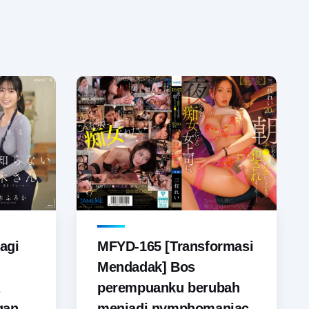
agi
MFYD-165 [Transformasi
Mendadak] Bos
perempuanku berubah
gan,
menjadi nymphomaniac