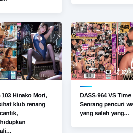
103 Hinako Mori,
DASS-964 VS Time 
ihat klub renang
Seorang pencuri wa
cantik,
yang saleh yang...
hidupkan
li...