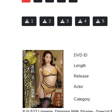
1
2
3
4
5
DVD ID
Length
Release
Actor
Category
JUY-527 Lingerie, Dripping With Shame - Special E