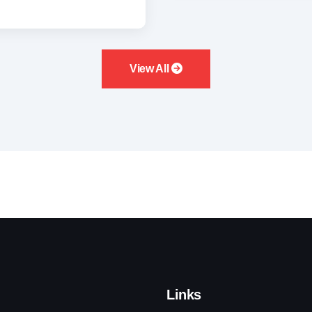
View All
Links