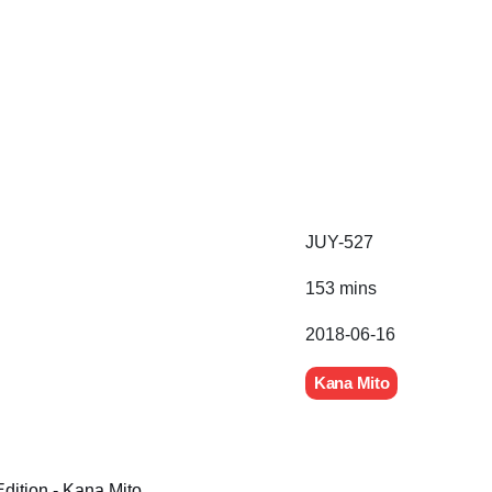
JUY-527
153 mins
2018-06-16
Kana Mito
dition - Kana Mito