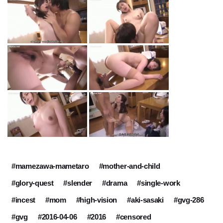
#mamezawa-mametaro
#mother-and-child
#glory-quest
#slender
#drama
#single-work
#incest
#mom
#high-vision
#aki-sasaki
#gvg-286
#gvg
#2016-04-06
#2016
#censored