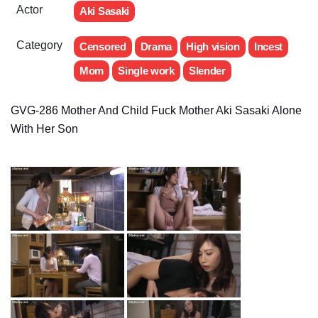
Actor
Aki Sasaki
Category
Censored
Drama
High vision
Incest
Mom
Single work
Slender
GVG-286 Mother And Child Fuck Mother Aki Sasaki Alone
With Her Son