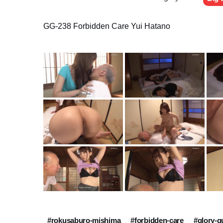
GG-238 Forbidden Care Yui Hatano
#rokusaburo-mishima
#forbidden-care
#glory-q