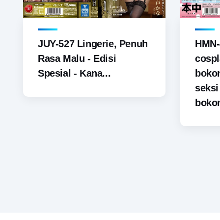
JUY-527 Lingerie, Penuh
HMN-
Rasa Malu - Edisi
cospl
Spesial - Kana...
boko
seks
bokon