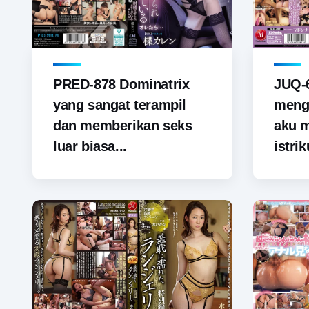
PRED-878 Dominatrix
JUQ-6
yang sangat terampil
menga
dan memberikan seks
aku 
luar biasa...
istrik