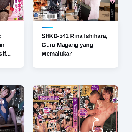
SHKD-541 Rina Ishihara,
:
Guru Magang yang
an
Memalukan
if...