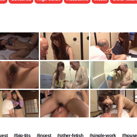
uest
#big-tits
#incest
#other-fetish
#single-work
#house