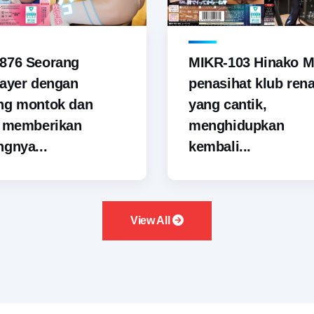
876 Seorang
MIKR-103 Hinako M
ayer dengan
penasihat klub ren
ng montok dan
yang cantik,
i memberikan
menghidupkan
gnya...
kembali...
View All