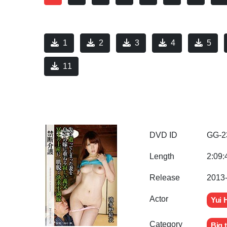
1
2
3
4
5
11
DVD ID
GG-2
Length
2:09:
Release
2013
Actor
Yui 
Category
Big t