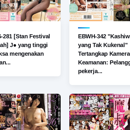
281 [Stan Festival
EBWH-342 "Kashiw
ah] J● yang tinggi
yang Tak Kukenal"
aksa mengenakan
Tertangkap Kamera
an...
Keamanan: Pelang
pekerja...