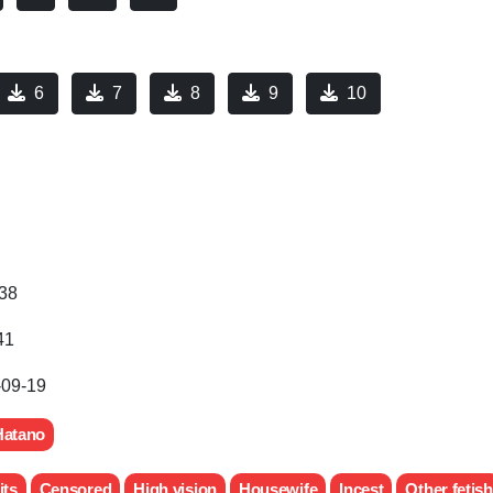
6
7
8
9
10
38
41
-09-19
Hatano
its
Censored
High vision
Housewife
Incest
Other fetish