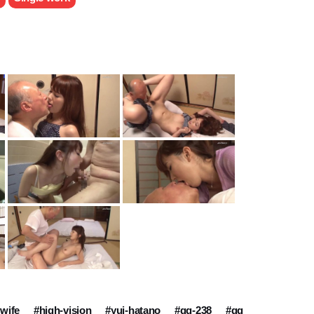
wife
#high-vision
#yui-hatano
#gg-238
#gg