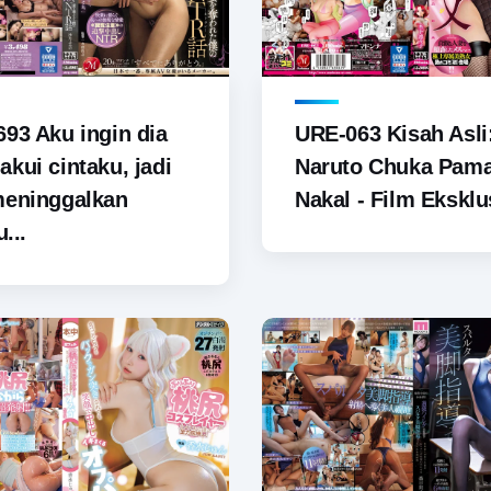
93 Aku ingin dia
URE-063 Kisah Asli
kui cintaku, jadi
Naruto Chuka Pam
meninggalkan
Nakal - Film Eksklus
u...