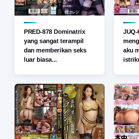
PRED-878 Dominatrix
JUQ-6
yang sangat terampil
menga
dan memberikan seks
aku 
luar biasa...
istrik