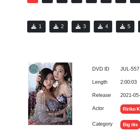
1
2
3
4
5
DVD ID
JUL-557
Length
2:00:03
Release
2021-05
Actor
Ririko K
Category
Big tits