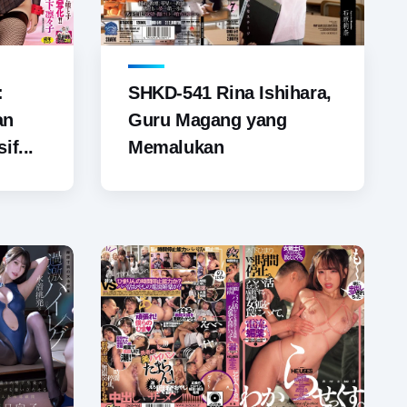
SHKD-541 Rina Ishihara,
:
Guru Magang yang
an
Memalukan
if...