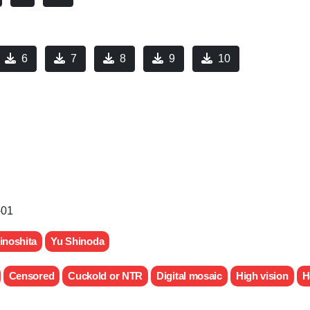
6
7
8
9
10
-01
inoshita
Yu Shinoda
Censored
Cuckold or NTR
Digital mosaic
High vision
H