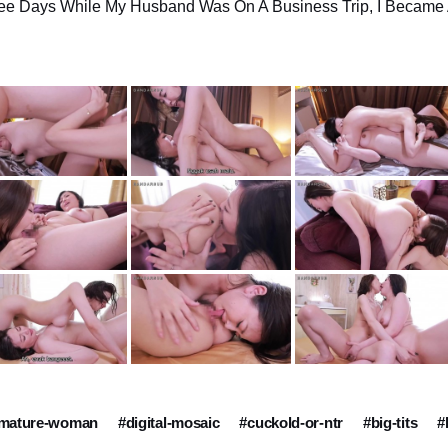
 Three Days While My Husband Was On A Business Trip, I Became
mature-woman
#digital-mosaic
#cuckold-or-ntr
#big-tits
#