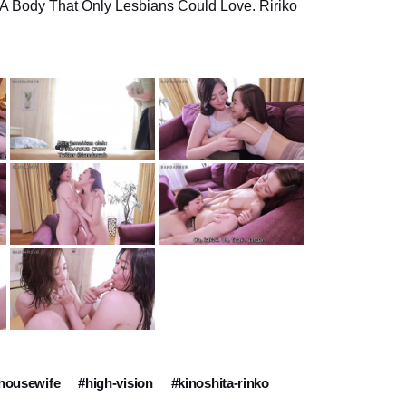
 A Body That Only Lesbians Could Love. Ririko
housewife
#high-vision
#kinoshita-rinko