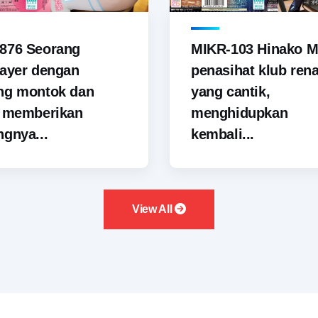
876 Seorang
MIKR-103 Hinako M
ayer dengan
penasihat klub ren
ng montok dan
yang cantik,
i memberikan
menghidupkan
gnya...
kembali...
View All