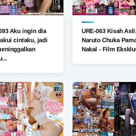
93 Aku ingin dia
URE-063 Kisah Asli
kui cintaku, jadi
Naruto Chuka Pam
meninggalkan
Nakal - Film Eksklus
u...