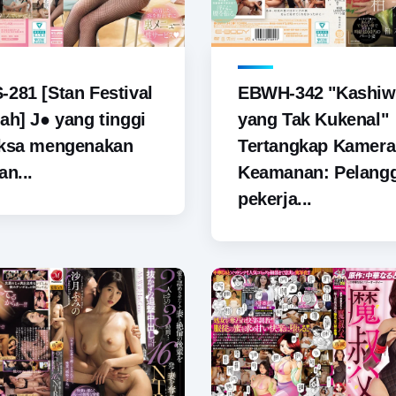
281 [Stan Festival
EBWH-342 "Kashiw
ah] J● yang tinggi
yang Tak Kukenal"
aksa mengenakan
Tertangkap Kamera
an...
Keamanan: Pelang
pekerja...