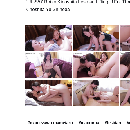
JUL-557 Ririko Kinoshita Lesbian Lifting! !! For
Kinoshita Yu Shinoda
#mamezawa-mametaro
#madonna
#lesbian
#