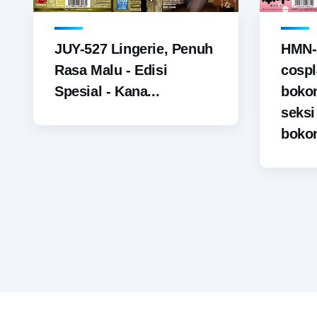
JUY-527 Lingerie, Penuh
HMN-
Rasa Malu - Edisi
cospl
Spesial - Kana...
boko
seks
bokon