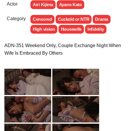
Actor
Airi Kijima
Ayano Kato
Category
Censored
Cuckold or NTR
Drama
High vision
Housewife
Infidelity
ADN-351 Weekend Only, Couple Exchange Night When
Wife Is Embraced By Others