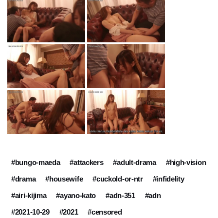
#bungo-maeda
#attackers
#adult-drama
#high-vision
#drama
#housewife
#cuckold-or-ntr
#infidelity
#airi-kijima
#ayano-kato
#adn-351
#adn
#2021-10-29
#2021
#censored