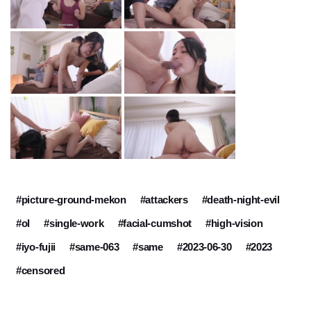
#picture-ground-mekon
#attackers
#death-night-evil
#ol
#single-work
#facial-cumshot
#high-vision
#iyo-fujii
#same-063
#same
#2023-06-30
#2023
#censored