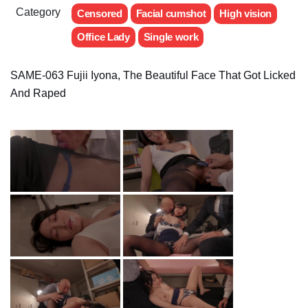
Category
Censored
Facial cumshot
High vision
Office Lady
Single work
SAME-063 Fujii Iyona, The Beautiful Face That Got Licked
And Raped