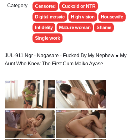
Category
Censored
Cuckold or NTR
Digital mosaic
High vision
Housewife
Infidelity
Mature woman
Shame
Single work
JUL-911 Ngr - Nagasare - Fucked By My Nephew ● My
Aunt Who Knew The First Cum Maiko Ayase