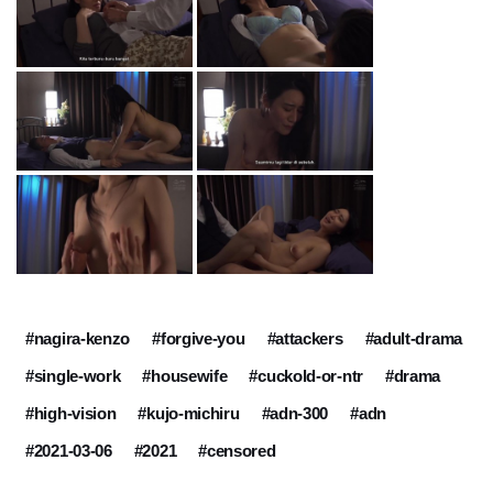
#nagira-kenzo
#forgive-you
#attackers
#adult-drama
#single-work
#housewife
#cuckold-or-ntr
#drama
#high-vision
#kujo-michiru
#adn-300
#adn
#2021-03-06
#2021
#censored