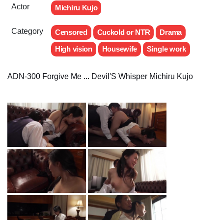
Actor
Michiru Kujo
Category
Censored
Cuckold or NTR
Drama
High vision
Housewife
Single work
ADN-300 Forgive Me ... Devil'S Whisper Michiru Kujo